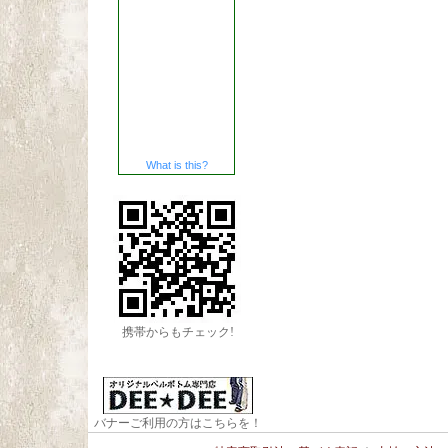
What is this?
携帯からもチェック!
バナーご利用の方はこちらを！