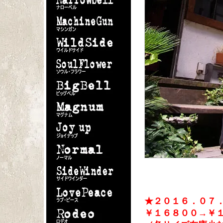
★２０１６．０７
￥１６８００→￥