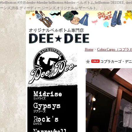
#bellbottom #渋谷deedee #deedee bellbottom #deedee ベルボトム,bellbot
ーンズ,渋谷,ディーディー,ジーンズ,オリジナル,レザーベルト,
Home
>
Cobra Cargo（コブ
コブラカーゴ・デニム