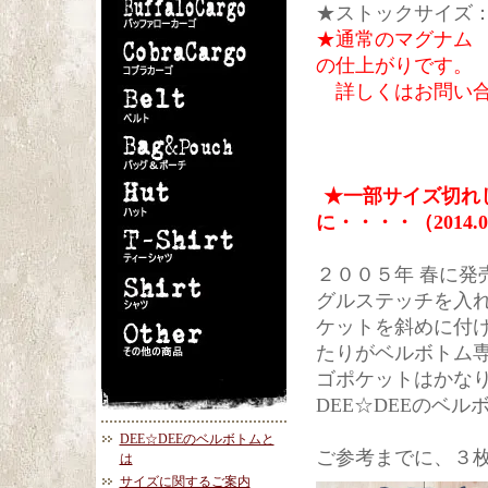
★ストックサイズ
★通常のマグナム
の仕上がりです。
詳しくはお問い合
★一部サイズ切れ
に・・・・（2014.07
２００５年 春に発
グルステッチを入
ケットを斜めに付
たりがベルボトム
ゴポケットはかな
DEE☆DEEのベ
DEE☆DEEのベルボトムと
ご参考までに、３
は
サイズに関するご案内