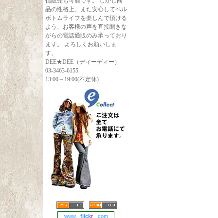
信販売も可能です。 しかし商
品の性格上、また安心してベル
ボトムライフを楽しんで頂ける
よう、お客様の声を直接聞きな
がらの電話通販のみ承っており
ます。 よろしくお願いしま
す。
DEE★DEE（ディーディー）
03-3463-6155
13:00～19:00(不定休)
www.
flick
r
.com