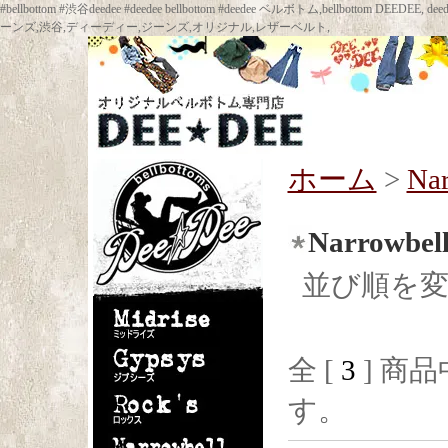
#bellbottom #渋谷deedee #deedee bellbottom #deedee ベルボトム,bellbot
ーンズ,渋谷,ディーディー,ジーンズ,オリジナル,レザーベルト,
ホーム
>
Na
Narrowb
並び順を
全 [
3
] 商品
す。