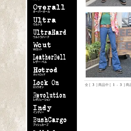
全 [
3
] 商品中 [
1
-
3
] 