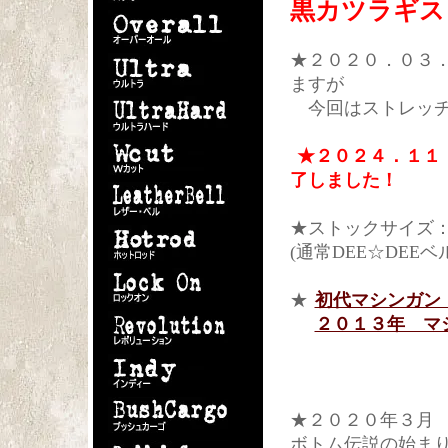
黒カツラギストレ
★２０２０．０３
ますが
今回はストレッチ
★２０２４．１１
了しました！
★ストックサイズ
(通常DEE☆DE
★
初代マシンガン
２０１３年 マ
★２０２０年３月
ボトム伝説の始ま