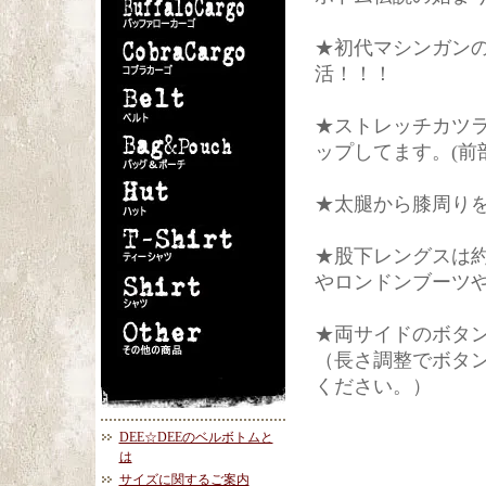
★初代マシンガン
活！！！
★ストレッチカツ
ップしてます。(前
★太腿から膝周り
★股下レングスは約
やロンドンブーツ
★両サイドのボタ
（長さ調整でボタ
ください。）
DEE☆DEEのベルボトムと
は
サイズに関するご案内