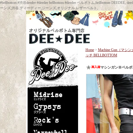
#bellbottom #渋谷deedee #deedee bellbottom #deedee ベルボトム,bellbot
ーンズ,渋谷,ディーディー,ジーンズ,オリジナル,レザーベルト,
Home
>
Machine Gun（マシ
ッチ BELLBOTTOM
マシンガンⅢベルボト