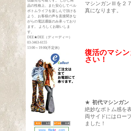
信販売も可能です。 しかし商
マシンガンⅢを２
品の性格上、また安心してベル
真になります。
ボトムライフを楽しんで頂ける
よう、お客様の声を直接聞きな
がらの電話通販のみ承っており
ます。 よろしくお願いしま
す。
DEE★DEE（ディーディー）
03-3463-6155
13:00～19:00(不定休)
復活のマシン
さい！
★
初代マシンガン
絶妙なボトム感を
両サイドにはロー
ました！
www.
flick
r
.com