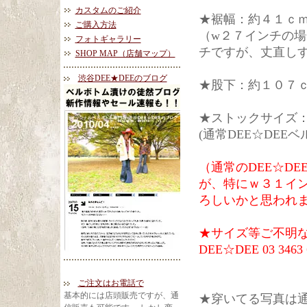
カスタムのご紹介
★裾幅：約４１ｃ
ご購入方法
（w２７インチの
フォトギャラリー
チですが、丈直し
SHOP MAP（店舗マップ）
渋谷DEE★DEEのブログ
★股下：約１０７
★ストックサイズ
(通常DEE☆DE
（通常のDEE☆D
が、特にｗ３１イ
ろしいかと思われ
★サイズ等ご不明
DEE☆DEE 03 3463 
ご注文はお電話で
基本的には店頭販売ですが、通
★穿いてる写真は通