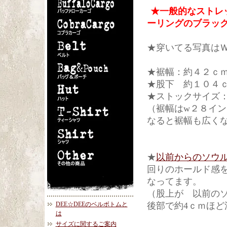
★一般的なストレ
ーリングのブラッ
★穿いてる写真は
★裾幅：約４２ｃ
★股下 約１０４
★ストックサイズ
（裾幅はw２８イ
なると裾幅も広く
★
以前からのソウ
回りのホールド感
なってます。
（股上が 以前の
DEE☆DEEのベルボトムと
後部で約4ｃｍほど
は
サイズに関するご案内