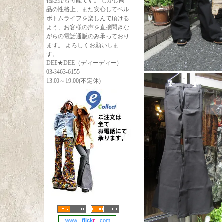
信販売も可能です。 しかし商
品の性格上、また安心してベル
ボトムライフを楽しんで頂ける
よう、お客様の声を直接聞きな
がらの電話通販のみ承っており
ます。 よろしくお願いしま
す。
DEE★DEE（ディーディー）
03-3463-6155
13:00～19:00(不定休)
www.
flick
r
.com