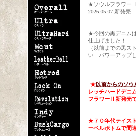
★ソウルフラワー Ⅱ
2026.05.07 新発売
★今回の黒デニム
仕上げました！
（以前までの黒ス
い パワーアップ
★
以前からのソウ
レッチハードデニ
フラワーⅡ新発売
★７０年代テイス
ーベルボトムで間