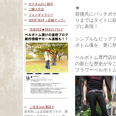
カスタムのご紹介
★
ご購入方法
前後共にパッチポ
フォトギャラリー
りまではタイトに
SHOP MAP（店舗マップ）
プに表現！
渋谷DEE★DEEのブログ
シンプルなビッグ
ボトム魂を、更に
ベルボトム専門店D
の新たな歴史が今
フラワーベルボト
ご注文はお電話で
基本的には店頭販売ですが、通