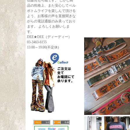
信販売も可能です。 しかし商
品の性格上、また安心してベル
ボトムライフを楽しんで頂ける
よう、お客様の声を直接聞きな
がらの電話通販のみ承っており
ます。 よろしくお願いしま
す。
DEE★DEE（ディーディー）
03-3463-6155
13:00～19:00(不定休)
www.
flick
r
.com