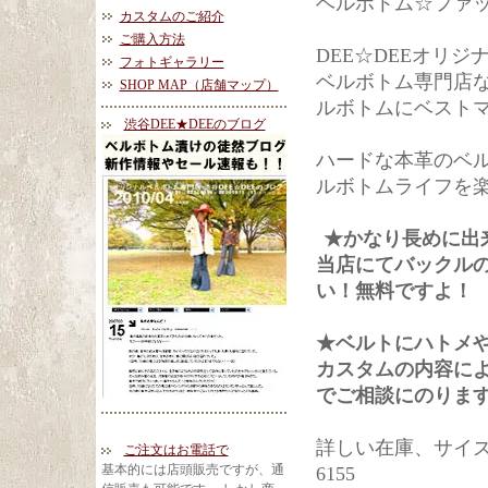
ベルボトム☆ファ
カスタムのご紹介
ご購入方法
DEE☆DEEオリ
フォトギャラリー
ベルボトム専門店
SHOP MAP（店舗マップ）
ルボトムにベスト
渋谷DEE★DEEのブログ
ハードな本革のベ
ルボトムライフを
★かなり長めに
当店にてバックル
い！無料ですよ！
★ベルトにハトメ
カスタムの内容に
でご相談にのりま
詳しい在庫、サイズ調
ご注文はお電話で
基本的には店頭販売ですが、通
6155