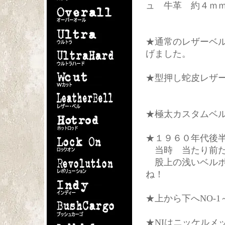
ュ 牛革 約４ｍｍ厚）
★通常のレザーベ
げました。
★型押し蛇皮レザ
★極太カスタムベ
★１９６０年代後
当時 当たり前だ
股上の浅いベルボ
ね！
★上から下へNO-1～
★NIはニッケルメ