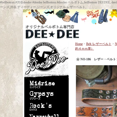
#bellbottom #渋谷deedee #deedee bellbottom #deedee ベルボトム,bellbot
ーンズ,渋谷,ディーディー,ジーンズ,オリジナル,レザーベルト,
Home
>
Belt /レザーベルト
>
約４ｍｍ厚）
NO-186 レザー・ベ