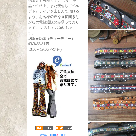
信販売も可能です。 しかし商
品の性格上、また安心してベル
ボトムライフを楽しんで頂ける
よう、お客様の声を直接聞きな
がらの電話通販のみ承っており
ます。 よろしくお願いしま
す。
DEE★DEE（ディーディー）
03-3463-6155
13:00～19:00(不定休)
www.
flick
r
.com