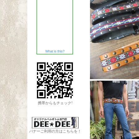
What is this?
携帯からもチェック!
バナーご利用の方はこちらを！