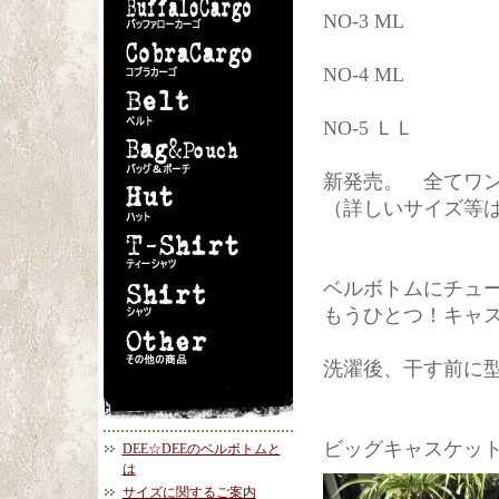
NO-3 ML
NO-4 ML
NO-5 ＬＬ
新発売。 全てワ
（詳しいサイズ等はお問
ベルボトムにチュ
もうひとつ！キャ
洗濯後、干す前に
ビッグキャスケッ
DEE☆DEEのベルボトムと
は
サイズに関するご案内