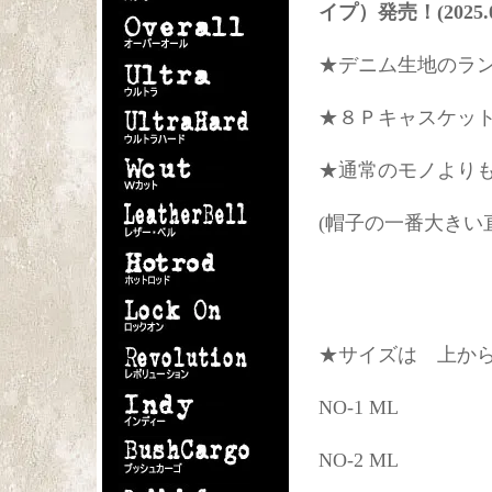
イプ）発売！(2025.08
★デニム生地のラ
★８Ｐキャスケット
★通常のモノより
(帽子の一番大きい
★サイズは 上から
NO-1 ML
NO-2 ML