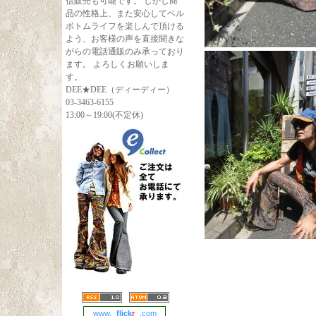
信販売も可能です。 しかし商
品の性格上、また安心してベル
ボトムライフを楽しんで頂ける
よう、お客様の声を直接聞きな
がらの電話通販のみ承っており
ます。 よろしくお願いしま
す。
DEE★DEE（ディーディー）
03-3463-6155
13:00～19:00(不定休)
www.
flick
r
.com