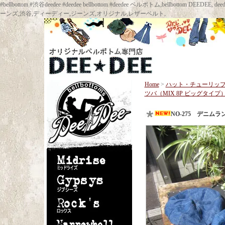
#bellbottom #渋谷deedee #deedee bellbottom #deedee ベルボトム,bellbot
ーンズ,渋谷,ディーディー,ジーンズ,オリジナル,レザーベルト,
Home
>
ハット・チューリッ
ツバ（MIX 8P ビッグタイプ
NO-275 デニム