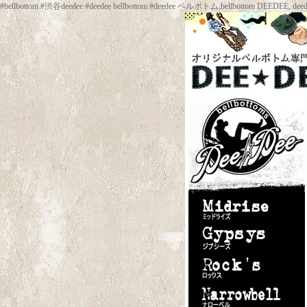
#bellbottom #渋谷deedee #deedee bellbottom #deedee ベルボトム,be