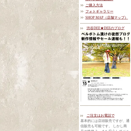
ご購入方法
フォトギャラリー
SHOP MAP（店舗マップ）
渋谷DEE★DEEのブログ
ご注文はお電話で
基本的には店頭販売ですが、通
信販売も可能です。 しかし商