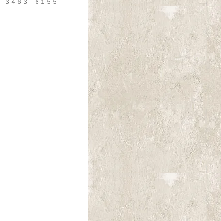
３－３４６３－６１５５