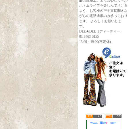
品の性格上、また安心してベル
ボトムライフを楽しんで頂ける
よう、お客様の声を直接聞きな
がらの電話通販のみ承っており
ます。 よろしくお願いしま
す。
DEE★DEE（ディーディー）
03-3463-6155
13:00～19:00(不定休)
www.
flick
r
.com