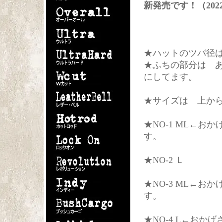
新発売です！（2022.0
★ハットのツバ径は
★ふちの部分は 
にしてます。
★サイズは 上か
★NO-1 ML←お
す。
★NO-2 Ｌ
★NO-3 ML←お
す。
★NO-4 L←おか