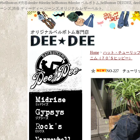
#bellbottom #渋谷deedee #deedee bellbottom #deedee ベルボトム,bellbot
ーンズ,渋谷,ディーディー,ジーンズ,オリジナル,レザーベルト,
Home
>
ハット・チューリッ
ニム（７０’Ｓヒッピー）
NO-227 チュー