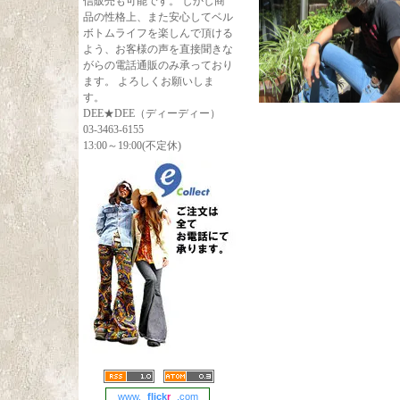
信販売も可能です。 しかし商
品の性格上、また安心してベル
ボトムライフを楽しんで頂ける
よう、お客様の声を直接聞きな
がらの電話通販のみ承っており
ます。 よろしくお願いしま
す。
DEE★DEE（ディーディー）
03-3463-6155
13:00～19:00(不定休)
www.
flick
r
.com