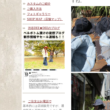
すね。
カスタムのご紹介
ご購入方法
フォトギャラリー
SHOP MAP（店舗マップ）
渋谷DEE★DEEのブログ
ご注文はお電話で
基本的には店頭販売ですが、通