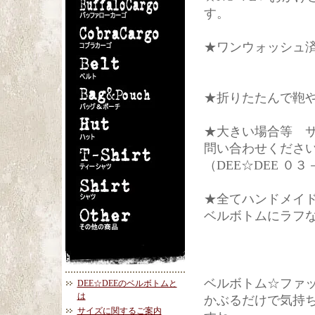
す。
★ワンウォッシュ
★折りたたんで鞄
★大きい場合等 
問い合わせくださ
（DEE☆DEE ０
★全てハンドメイ
ベルボトムにラフ
ベルボトム☆ファ
DEE☆DEEのベルボトムと
は
かぶるだけで気持
サイズに関するご案内