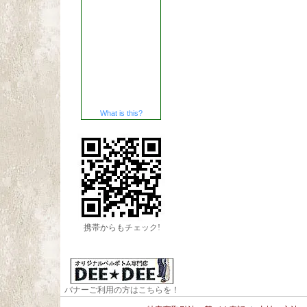
What is this?
携帯からもチェック!
バナーご利用の方はこちらを！