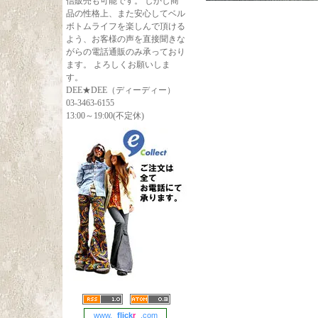
信販売も可能です。 しかし商
品の性格上、また安心してベル
ボトムライフを楽しんで頂ける
よう、お客様の声を直接聞きな
がらの電話通販のみ承っており
ます。 よろしくお願いしま
す。
DEE★DEE（ディーディー）
03-3463-6155
13:00～19:00(不定休)
www.
flick
r
.com