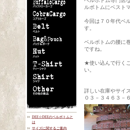
ベルボトム専門店
ルボトムにベスト
今回は７０年代ベ
す。
ベルボトムの腰に
ですね。
★使い込んで行く
い。
詳しい在庫やサイズ
０３－３４６３－
DEE☆DEEのベルボトムと
は
サイズに関するご案内