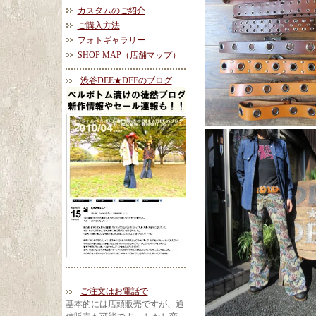
カスタムのご紹介
ご購入方法
フォトギャラリー
SHOP MAP（店舗マップ）
渋谷DEE★DEEのブログ
ご注文はお電話で
基本的には店頭販売ですが、通