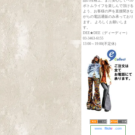
品の性格上、また安心してベル
ボトムライフを楽しんで頂ける
よう、お客様の声を直接聞きな
がらの電話通販のみ承っており
ます。 よろしくお願いしま
す。
DEE★DEE（ディーディー）
03-3463-6155
13:00～19:00(不定休)
www.
flick
r
.com