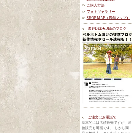
ご購入方法
フォトギャラリー
SHOP MAP（店舗マップ）
渋谷DEE★DEEのブログ
ご注文はお電話で
基本的には店頭販売ですが、通
信販売も可能です。 しかし商