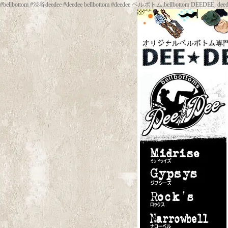
#bellbottom #渋谷deedee #deedee bellbottom #deedee ベルボトム,be