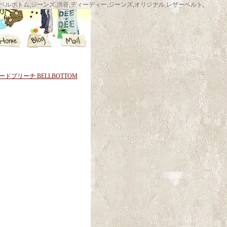
ム,渋谷ベルボトムショップ,ベルボトム,ジーンズ,渋谷,ディーディー,ジーンズ,オリジナル,レザーベルト,
ドブリーチ BELLBOTTOM