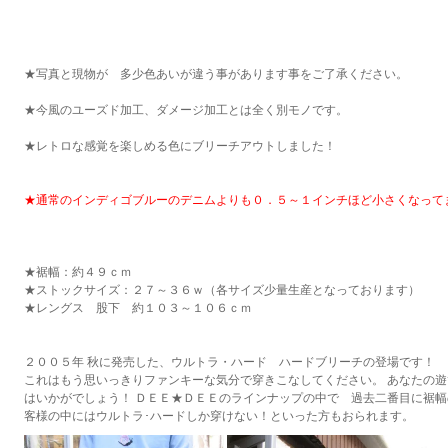
★写真と現物が 多少色あいが違う事があります事をご了承ください。
★今風のユーズド加工、ダメージ加工とは全く別モノです。
★レトロな感覚を楽しめる色にブリーチアウトしました！
★通常のインディゴブルーのデニムよりも０．５～１インチほど小さくなって
★裾幅：約４９ｃｍ
★ストックサイズ：２７～３６ｗ（各サイズ少量生産となっております）
★レングス 股下 約１０３～１０６ｃｍ
２００５年 秋に発売した、ウルトラ・ハード ハードブリーチの登場です！
これはもう思いっきりファンキーな気分で穿きこなしてください。 あなたの
はいかがでしょう！ ＤＥＥ★ＤＥＥのラインナップの中で 過去二番目に裾幅
客様の中にはウルトラ･ハードしか穿けない！といった方もおられます。