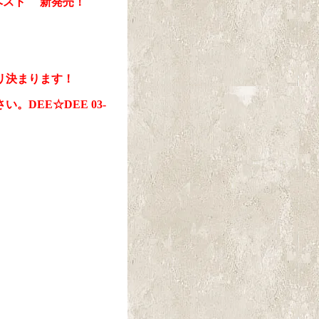
ムベスト 新発売！
リ決まります！
DEE☆DEE 03-