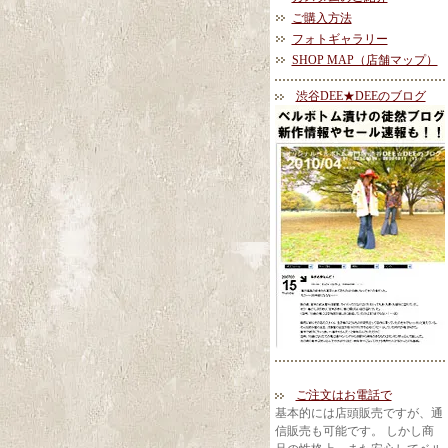
ご購入方法
フォトギャラリー
SHOP MAP（店舗マップ）
渋谷DEE★DEEのブログ
ご注文はお電話で
基本的には店頭販売ですが、通
信販売も可能です。 しかし商