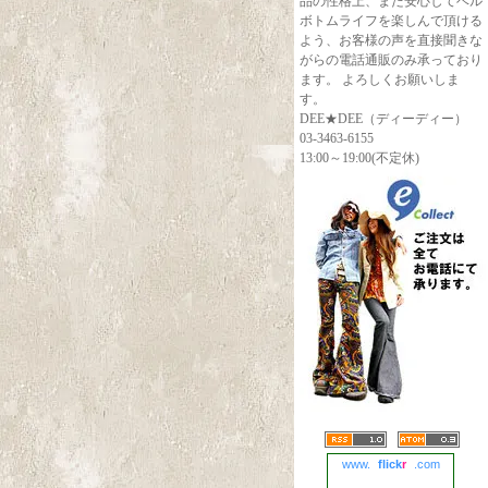
品の性格上、また安心してベル
ボトムライフを楽しんで頂ける
よう、お客様の声を直接聞きな
がらの電話通販のみ承っており
ます。 よろしくお願いしま
す。
DEE★DEE（ディーディー）
03-3463-6155
13:00～19:00(不定休)
www.
flick
r
.com