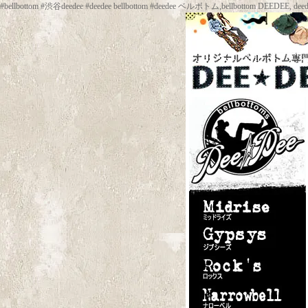
#bellbottom #渋谷deedee #deedee bellbottom #deedee ベルボトム,be