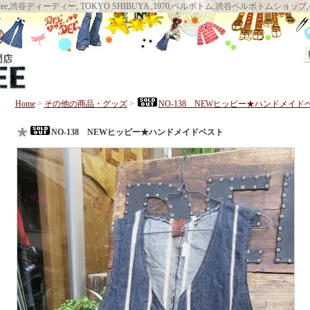
llbottom DEEDEE, deedee,渋谷ディーディー, TOKYO SHIBUYA ,1970,ベルボト
Home
>
その他の商品・グッズ
>
NO-138 NEWヒッピー★ハンドメイド
NO-138 NEWヒッピー★ハンドメイドベスト