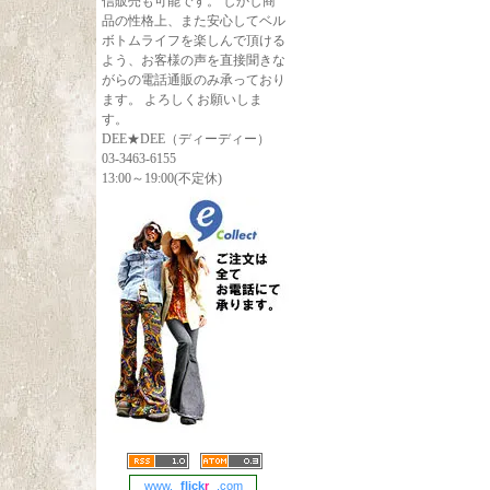
信販売も可能です。 しかし商
品の性格上、また安心してベル
ボトムライフを楽しんで頂ける
よう、お客様の声を直接聞きな
がらの電話通販のみ承っており
ます。 よろしくお願いしま
す。
DEE★DEE（ディーディー）
03-3463-6155
13:00～19:00(不定休)
www.
flick
r
.com