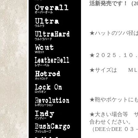
活新発売です！（2022
★ハットのツバ径
★２０２５．１０
★サイズは МＬ
★鞄やポケットに
★大きい場合等 
合わせください。
（DEE☆DEE ０