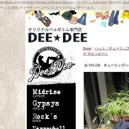
#bellbottom #渋谷deedee #deedee bellbottom #deedee ベルボトム,bellbot
ーンズ,渋谷,ディーディー,ジーンズ,オリジナル,レザーベルト,
Home
>
ハット・チューリッ
０’Ｓヒッピー）
NO-226 チューリップ