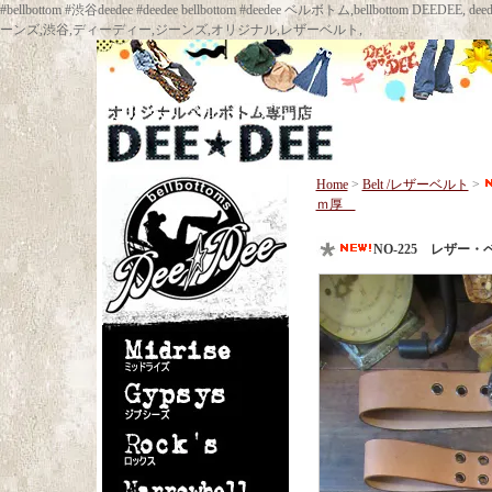
#bellbottom #渋谷deedee #deedee bellbottom #deedee ベルボトム,bellbot
ーンズ,渋谷,ディーディー,ジーンズ,オリジナル,レザーベルト,
Home
>
Belt /レザーベルト
>
ｍ厚
NO-225 レザ