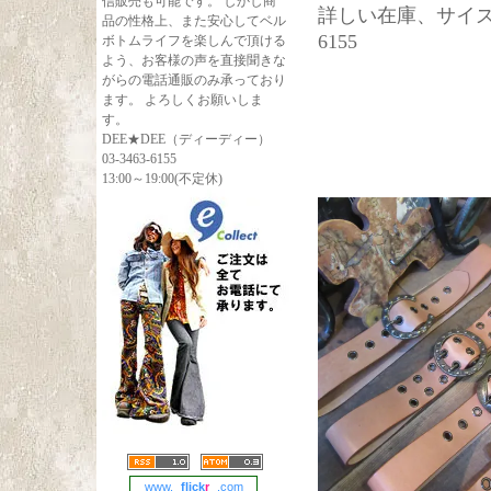
信販売も可能です。 しかし商
詳しい在庫、サイズ調
品の性格上、また安心してベル
6155
ボトムライフを楽しんで頂ける
よう、お客様の声を直接聞きな
がらの電話通販のみ承っており
ます。 よろしくお願いしま
す。
DEE★DEE（ディーディー）
03-3463-6155
13:00～19:00(不定休)
www.
flick
r
.com