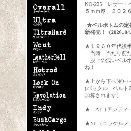
NO-225 レザ
５ｍｍ厚 ２０２
★ベルボトムの定
新発売！（2026..04
★１９６０年代後
当時 当たり前だ
股上の浅いベルボ
ね！
★上から下へNO-1～
(バックル ベルト
加算されます）
★ AT（アンテ
★NI （ニッケル