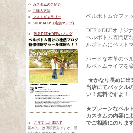
カスタムのご紹介
ご購入方法
ベルボトム☆ファ
フォトギャラリー
SHOP MAP（店舗マップ）
DEE☆DEEオリ
渋谷DEE★DEEのブログ
ベルボトム専門店
ルボトムにベスト
ハードな本革のベ
ルボトムライフを
★かなり長めに
当店にてバックル
い！無料ですよ！
★プレーンなベル
カスタムの内容に
でご相談にのりま
ご注文はお電話で
基本的には店頭販売ですが、通