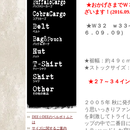
★おかげさまでＷ３
ざいます！(2016.09.
★Ｗ３２ ｗ３３
６．０９．０９）
★裾幅：約４９ｃ
★ストックサイズ
★２７～３４イン
２００５年 秋に発
う思いっきりファ
を刺激してトライ
DEE☆DEEのベルボトムと
は
ップの中で二番目
サイズに関するご案内