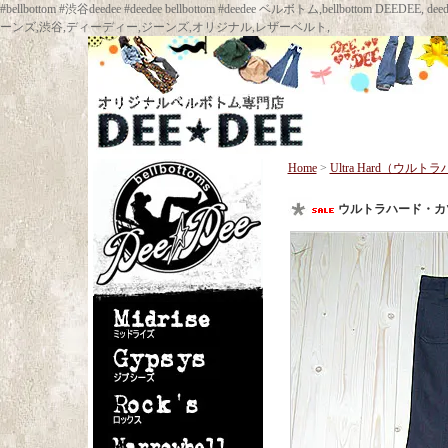
#bellbottom #渋谷deedee #deedee bellbottom #deedee ベルボトム,bellbot
ーンズ,渋谷,ディーディー,ジーンズ,オリジナル,レザーベルト,
Home
>
Ultra Hard（ウルト
ウルトラハード・カツ