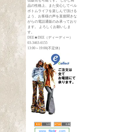
信販売も可能です。 しかし商
品の性格上、また安心してベル
ボトムライフを楽しんで頂ける
よう、お客様の声を直接聞きな
がらの電話通販のみ承っており
ます。 よろしくお願いしま
す。
DEE★DEE（ディーディー）
03-3463-6155
13:00～19:00(不定休)
www.
flick
r
.com