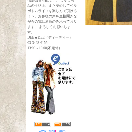
信販売も可能です。 しかし商
品の性格上、また安心してベル
ボトムライフを楽しんで頂ける
よう、お客様の声を直接聞きな
がらの電話通販のみ承っており
ます。 よろしくお願いしま
す。
DEE★DEE（ディーディー）
03-3463-6155
13:00～19:00(不定休)
www.
flick
r
.com