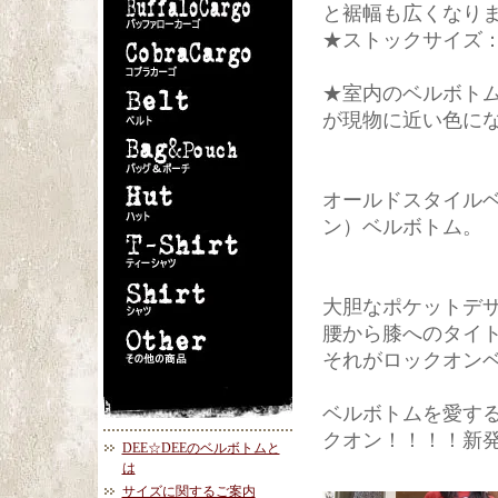
と裾幅も広くなり
★ストックサイズ
★室内のベルボト
が現物に近い色に
オールドスタイルベ
ン）ベルボトム。
大胆なポケットデ
腰から膝へのタイ
それがロックオン
ベルボトムを愛する
クオン！！！！新発売。
DEE☆DEEのベルボトムと
は
サイズに関するご案内