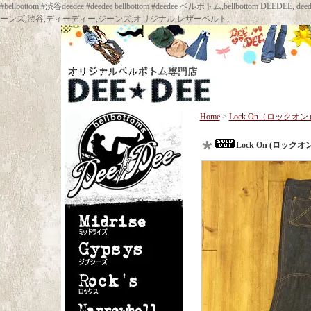
#bellbottom #渋谷deedee #deedee bellbottom #deedee ベルボトム,bellbot
ーンズ,渋谷,ディーディー,ジーンズ,オリジナル,レザーベルト,
Home
>
Lock On（ロックオン
Lock On (ロック