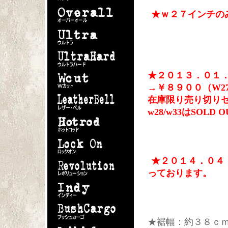
★ｗ２７インチのみ在
★２０１３．０１．
→￥８９００（W27
在庫限り売り切り
w28/w33はSOL
★２０１４．０４
っております。
★裾幅：約３８ｃｍ