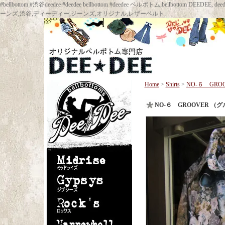
#bellbottom #渋谷deedee #deedee bellbottom #deedee ベルボトム,bellbot
ーンズ,渋谷,ディーディー,ジーンズ,オリジナル,レザーベルト,
Home
>
Shirts
>
NO-６ GR
NO-６ GROOVER 