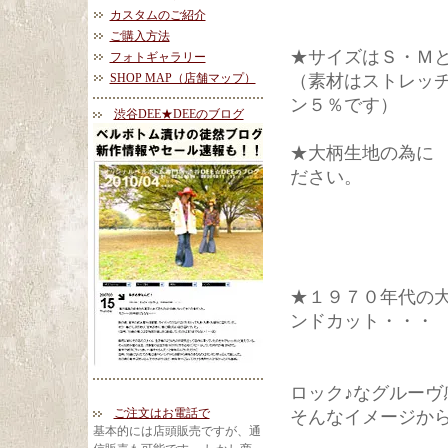
カスタムのご紹介
ご購入方法
★サイズはＳ・Ｍ
フォトギャラリー
SHOP MAP（店舗マップ）
（素材はストレッ
ン５％です）
渋谷DEE★DEEのブログ
★大柄生地の為に
ださい。
★１９７０年代の
ンドカット・・・
ロック♪なグルー
ご注文はお電話で
そんなイメージか
基本的には店頭販売ですが、通