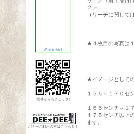
リーチ（肩上部付
２㎝
（リーチに関して
★４枚目の写真は１
What is this?
★イメージとして
１５５～１７０セ
携帯からもチェック!
１６５センチ～１
１７５センチ以上
ます。
バナーご利用の方はこちらを！