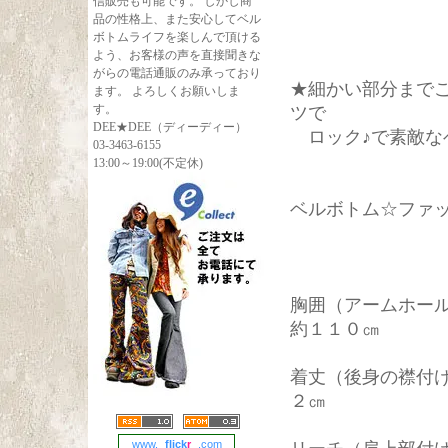
信販売も可能です。 しかし商
品の性格上、また安心してベル
ボトムライフを楽しんで頂ける
よう、お客様の声を直接聞きな
がらの電話通販のみ承っており
★細かい部分までこ
ます。 よろしくお願いしま
す。
ツで
DEE★DEE（ディーディー）
ロック♪で素敵な
03-3463-6155
13:00～19:00(不定休)
ベルボトム☆ファッ
胸囲（アームホール
約１１０㎝
着丈（後身の襟付
２㎝
www.
flick
r
.com