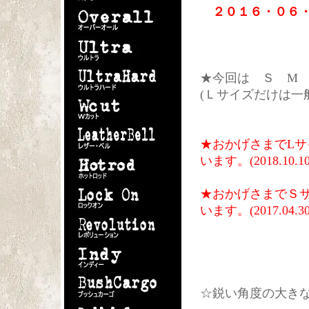
２０１６・０６・
★今回は Ｓ М
(Ｌサイズだけは
★おかげさまでLサ
います。(2018.10.10
★おかげさまでＳサ
います。(2017.04.30
☆鋭い角度の大き