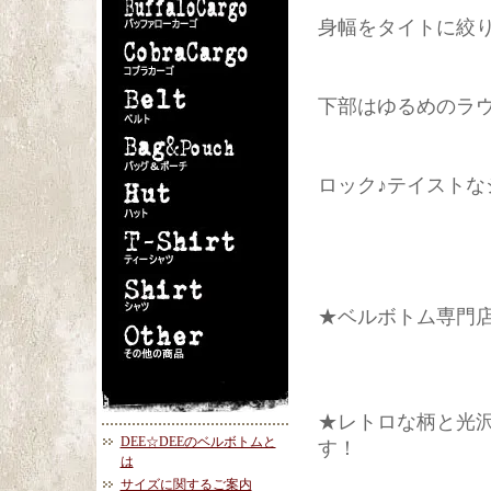
身幅をタイトに絞
下部はゆるめのラ
ロック♪テイストな
★ベルボトム専門店
★レトロな柄と光
DEE☆DEEのベルボトムと
す！
は
サイズに関するご案内