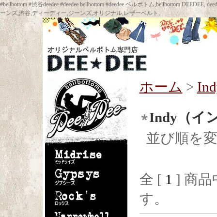
#bellbottom #渋谷deedee #deedee bellbottom #deedee ベルボトム,bellbot
ーンズ,渋谷,ディーディー,ジーンズ,オリジナル,レザーベルト,
ホーム
>
I
Indy（
並び順を
全 [
1
] 商品
す。